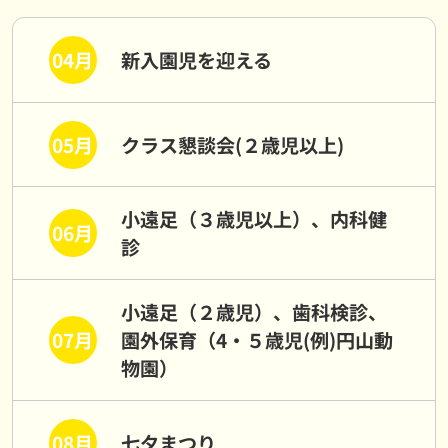
04月
新入園児を迎える
05月
クラス懇談会(２歳児以上)
小遠足（３歳児以上）、内科健
06月
診
小遠足（２歳児）、歯科検診、
07月
園外保育（4・５歳児(例)円山動
物園）
08月
七夕まつり